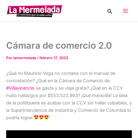
Ir
Buscar
al
Main
contenido
Men
Cámara de comercio 2.0
Por
lamermelada
/
febrero 17, 2022
¿Qué mi Mauricio Vega no contaba con el manual de
contratación? ¿Qué en la Cámara de Comercio de
#Villavicencio
se gasta y se viaja gratis? ¿Qué en la CCV
hubo hallazgos por $553.522.863? ¡Qué maravilla! La idea
de la politiquería es acabar con la CCV sin hallar culpables, y
la Superintendencia de Industria y Comercio de Colombia lo
podría lograr.