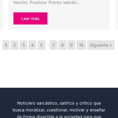
Nación. Posdata: Pronto sabrán…
Leer más
…
1
2
3
4
5
7
8
9
10
Siguiente »
Noticiero sarcástico, satírico y crítico que
busca moralizar, cuestionar, motivar y enseñar
de forma divertida a la sociedad para que