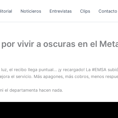
itorial
Noticieros
Entrevistas
Clips
Contacto
or vivir a oscuras en el Met
a luz, el recibo llega puntual… ¡y recargado! La #EMSA subió
ejora el servicio. Más apagones, más cobros, menos respue
 ni el departamenta hacen nada.