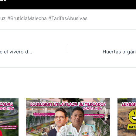
 #BruticiaMalecha #TarifasAbusivas
Con acuerdo de gobernanza, nace el vivero de «Aula Viva» en el humedal Coroncoro