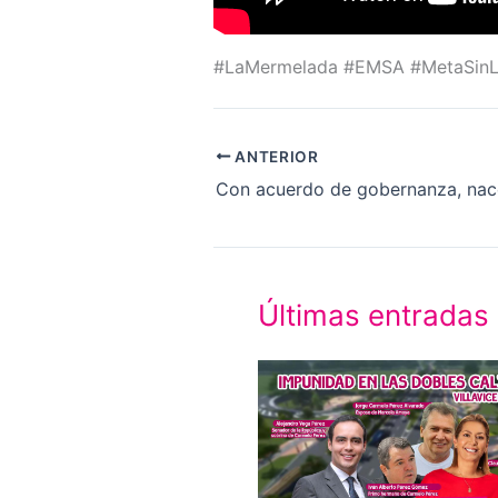
#LaMermelada #EMSA #MetaSinLuz
ANTERIOR
Últimas entradas