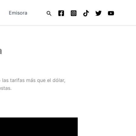
Buscar
Emisora
a
 las tarifas más que el dólar,
stas.