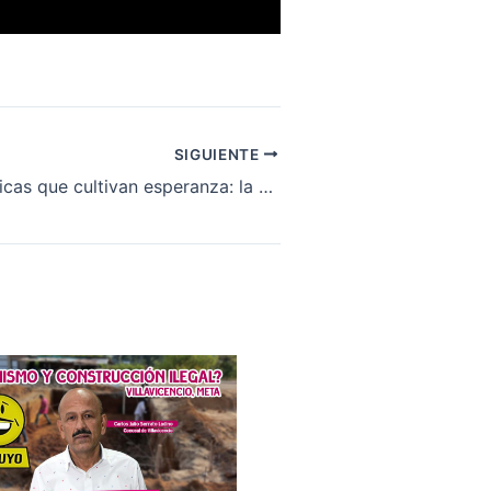
SIGUIENTE
Huertas orgánicas que cultivan esperanza: la historia de Adelaida Mondragón en Alto Guapaya