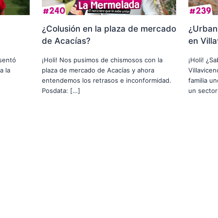
¿Colusión en la plaza de mercado
¿Urbani
de Acacías?
en Vill
usentó
¡Holi! Nos pusimos de chismosos con la
¡Holi! ¿S
a la
plaza de mercado de Acacías y ahora
Villavice
entendemos los retrasos e inconformidad.
familia u
Posdata: […]
un sector