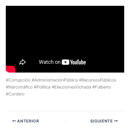
#Corrupción #AdministraciónPública #RecursosPúblicos
#Narcotráfico #Política #EleccionesVichada #Fulberto
#Cordero
ANTERIOR
SIGUIENTE