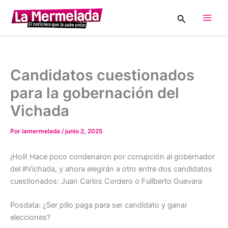
Ir
Buscar
al
Main
contenido
Men
Candidatos cuestionados
para la gobernación del
Vichada
Por
lamermelada
/
junio 2, 2025
¡Holi! Hace poco condenaron por corrupción al gobernador
del #Vichada, y ahora elegirán a otro entre dos candidatos
cuestionados: Juan Carlos Cordero o Fullberto Guevara
Posdata: ¿Ser pillo paga para ser candidato y ganar
elecciones?