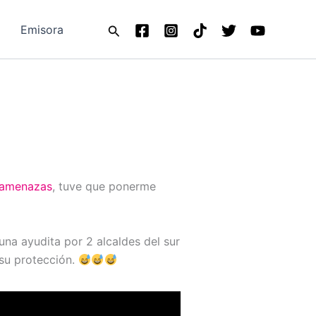
Buscar
Emisora
amenazas
, tuve que ponerme
una ayudita por 2 alcaldes del sur
 su protección.