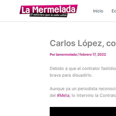
Ir
al
Inicio
Ed
contenido
Carlos López, co
Por
lamermelada
/
febrero 17, 2022
Debido a que el contralor fastid
brava para disuadirlo.
Aunque ya un periodista reconocid
del
#Meta
, lo intervino la Contr