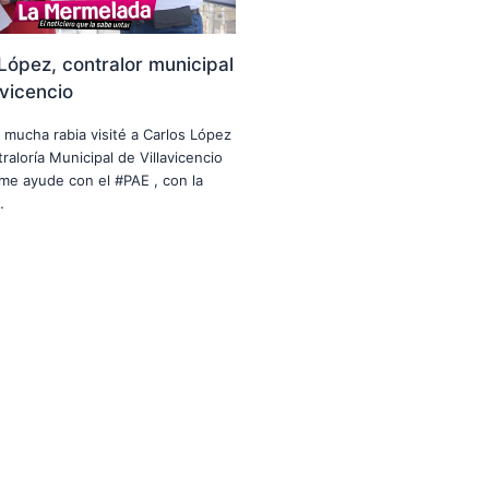
López, contralor municipal
avicencio
n mucha rabia visité a Carlos López
raloría Municipal de Villavicencio
me ayude con el #PAE , con la
…