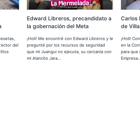
Edward Libreros, precandidato a
Carlos 
a
la gobernación del Meta
de Vill
Mesetas,
¡Holi! Me encontré con Edward Libreros y le
¡Holi! Co
rector del
pregunté por los recursos de seguridad
en la Cont
litos
que mi Juangui no ejecuta, su cercanía con
para que 
mi Alancito Jara…
Empresa