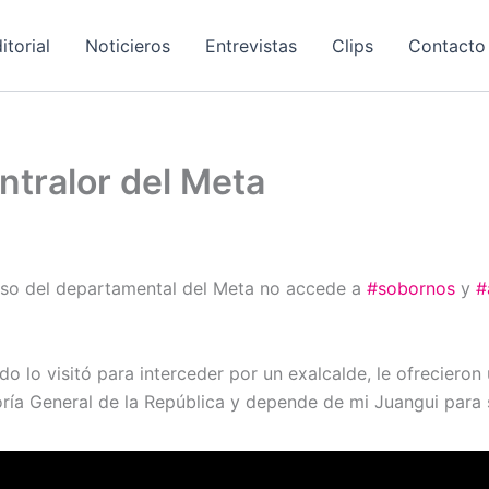
itorial
Noticieros
Entrevistas
Clips
Contacto
ntralor del Meta
ioso del departamental del Meta no accede a
#sobornos
y
#
o lo visitó para interceder por un exalcalde, le ofrecieron 
aloría General de la República y depende de mi Juangui para