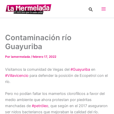
Ir
Buscar
al
Main
contenido
Men
Contaminación río
Guayuriba
Por
lamermelada
/
febrero 17, 2022
Visitamos la comunidad de Vegas del
#Guayuriba
en
#Villavicencio
para defender la posición de Ecopetrol con el
río.
Pero no podían faltar los mamertos clorofílicos a favor del
medio ambiente que ahora protestan por piedritas
manchadas de
#petróleo
, que según en el 2017 aseguraron
ser nidos bacterianos que mejoraban la calidad del río.