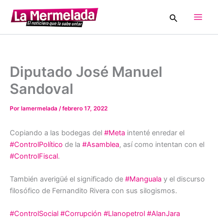
Ir
Buscar
al
Main
contenido
Men
Diputado José Manuel
Sandoval
Por
lamermelada
/
febrero 17, 2022
Copiando a las bodegas del
#Meta
intenté enredar el
#ControlPolítico
de la
#Asamblea
, así como intentan con el
#ControlFiscal
.
También averigüé el significado de
#Manguala
y el discurso
filosófico de Fernandito Rivera con sus silogismos.
#ControlSocial
#Corrupción
#Llanopetrol
#AlanJara