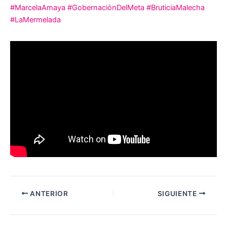
#MarcelaAmaya
#GobernaciónDelMeta
#BruticiaMalecha
#LaMermelada
ANTERIOR
SIGUIENTE