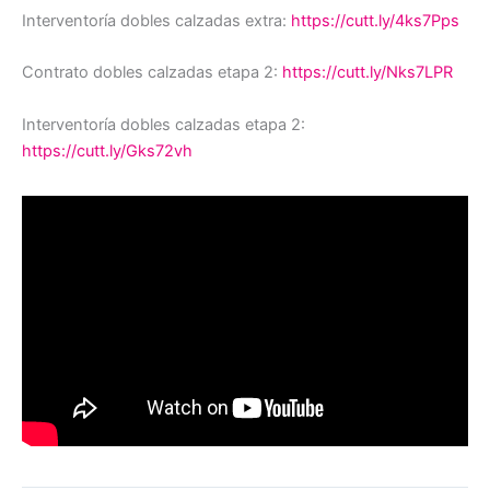
Interventoría dobles calzadas extra:
https://cutt.ly/4ks7Pps
Contrato dobles calzadas etapa 2:
https://cutt.ly/Nks7LPR
Interventoría dobles calzadas etapa 2:
https://cutt.ly/Gks72vh