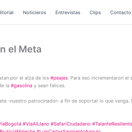
itorial
Noticieros
Entrevistas
Clips
Contacto
n el Meta
tan por el alza de los
#peajes
. Para eso incrementaron el 
de la
#gasolina
y sean felices.
e -nuestro patrocinador- a fin de soportar lo que venga. 
VíaBogotá
#VíaAlLlano
#SafariCiudadano
#TalanteResilient
BruticiaMalecha
#LuisCarlosSarmientoAngulo