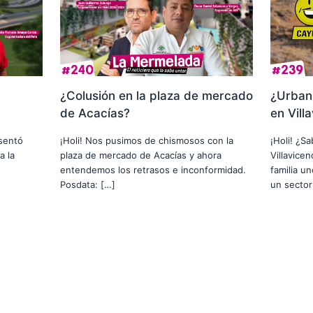
¿Colusión en la plaza de mercado
¿Urbani
de Acacías?
en Vill
usentó
¡Holi! Nos pusimos de chismosos con la
¡Holi! ¿S
a la
plaza de mercado de Acacías y ahora
Villavice
entendemos los retrasos e inconformidad.
familia u
Posdata: […]
un sector