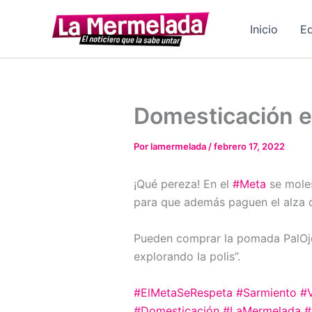
Ir
al
Inicio
Ed
contenido
Domesticación e
Por
lamermelada
/
febrero 17, 2022
¡Qué pereza! En el
#Meta
se moles
para que además paguen el alza 
Pueden comprar la pomada PalOjet
explorando la polis”.
#ElMetaSeRespeta
#Sarmiento
#
#Domesticación
#LaMermelada
#