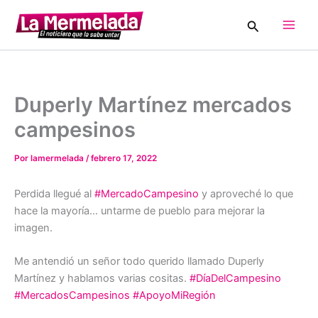
Ir
Buscar
al
Main
contenido
Men
Duperly Martínez mercados
campesinos
Por
lamermelada
/
febrero 17, 2022
Perdida llegué al
#MercadoCampesino
y aproveché lo que
hace la mayoría… untarme de pueblo para mejorar la
imagen.
Me antendió un señor todo querido llamado Duperly
Martínez y hablamos varias cositas.
#DíaDelCampesino
#MercadosCampesinos
#ApoyoMiRegión