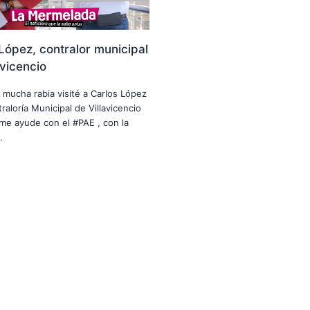
López, contralor municipal
avicencio
n mucha rabia visité a Carlos López
raloría Municipal de Villavicencio
me ayude con el #PAE , con la
…