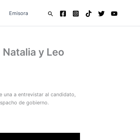
Buscar
Emisora
Natalia y Leo
una a entrevistar al candidato,
despacho de gobierno.