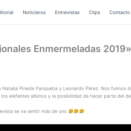
itorial
Noticieros
Entrevistas
Clips
Contacto
ionales Enmermeladas 2019» 
e Natalia Pineda Panqueba y Leonardo Pérez. Nos fuímos de 
los elefantes albinos y la posibilidad de hacer parte del 
revista se va sentir más de uno