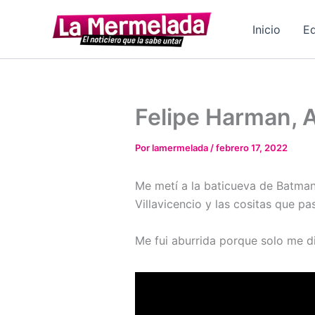
Ir
al
Inicio
Ed
contenido
Felipe Harman, A
Por
lamermelada
/
febrero 17, 2022
Me metí a la baticueva de Batman
Villavicencio y las cositas que pa
Me fui aburrida porque solo me di