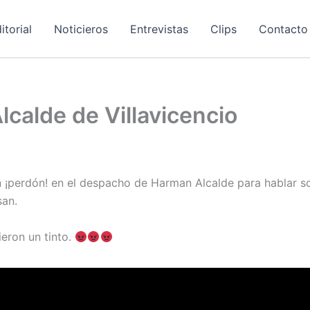
itorial
Noticieros
Entrevistas
Clips
Contacto
lcalde de Villavicencio
 ¡perdón! en el despacho de Harman Alcalde para hablar so
san.
eron un tinto.