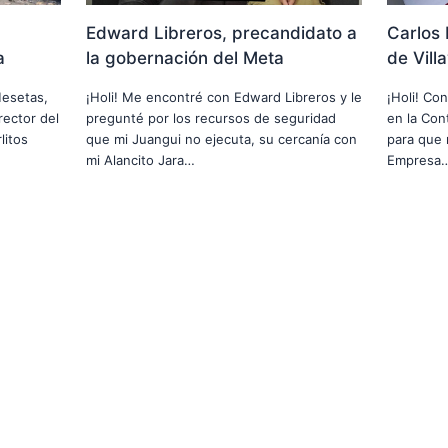
Edward Libreros, precandidato a
Carlos 
a
la gobernación del Meta
de Vill
Mesetas,
¡Holi! Me encontré con Edward Libreros y le
¡Holi! Co
rector del
pregunté por los recursos de seguridad
en la Cont
litos
que mi Juangui no ejecuta, su cercanía con
para que 
mi Alancito Jara…
Empresa