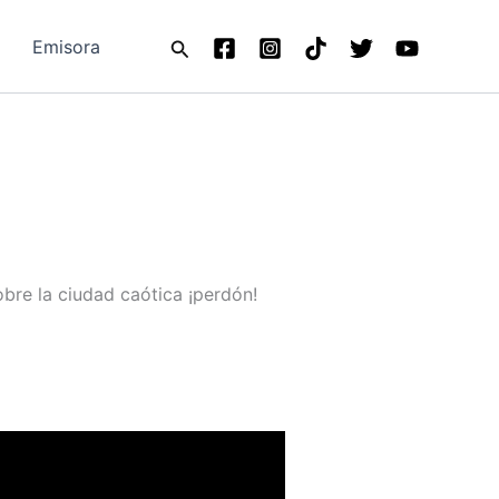
Buscar
Emisora
bre la ciudad caótica ¡perdón!