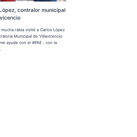
López, contralor municipal
avicencio
n mucha rabia visité a Carlos López
raloría Municipal de Villavicencio
me ayude con el #PAE , con la
…