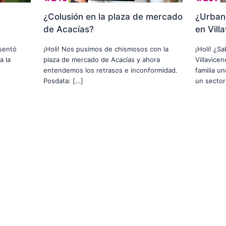
¿Colusión en la plaza de mercado
¿Urbani
de Acacías?
en Vill
usentó
¡Holi! Nos pusimos de chismosos con la
¡Holi! ¿S
a la
plaza de mercado de Acacías y ahora
Villavice
entendemos los retrasos e inconformidad.
familia u
Posdata: […]
un sector