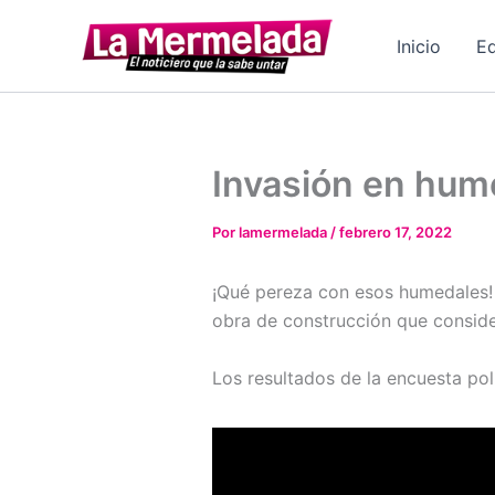
Ir
al
Inicio
Ed
contenido
Invasión en hum
Por
lamermelada
/
febrero 17, 2022
¡Qué pereza con esos humedales! 
obra de construcción que consid
Los resultados de la encuesta pol