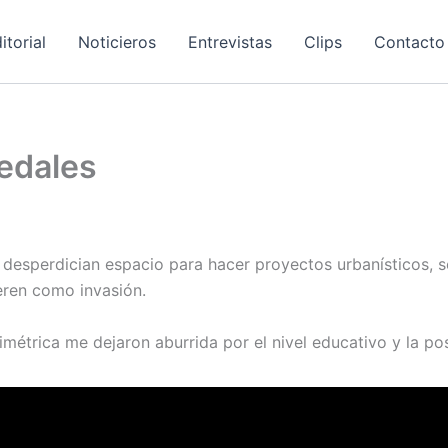
itorial
Noticieros
Entrevistas
Clips
Contacto
edales
desperdician espacio para hacer proyectos urbanísticos, se
eren como invasión.
imétrica me dejaron aburrida por el nivel educativo y la po