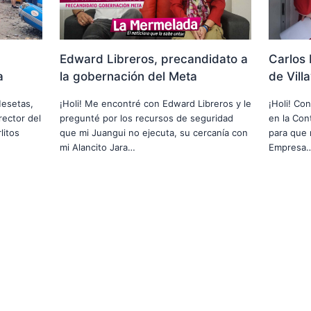
Edward Libreros, precandidato a
Carlos 
a
la gobernación del Meta
de Vill
Mesetas,
¡Holi! Me encontré con Edward Libreros y le
¡Holi! Co
rector del
pregunté por los recursos de seguridad
en la Cont
litos
que mi Juangui no ejecuta, su cercanía con
para que 
mi Alancito Jara…
Empresa