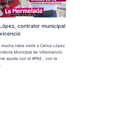
López, contralor municipal
avicencio
n mucha rabia visité a Carlos López
raloría Municipal de Villavicencio
me ayude con el #PAE , con la
…