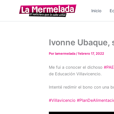
Ir
al
Inicio
Ed
contenido
Ivonne Ubaque, s
Por
lamermelada
/
febrero 17, 2022
Me fui a conocer el dichoso
#PAE
de Educación Villavicencio.
Intenté redimir el bono con una b
#Villavicencio
#PlanDeAlimentaci