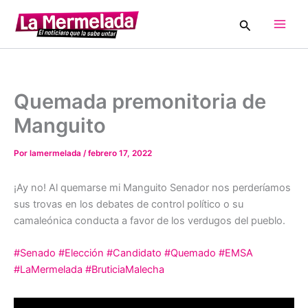
Ir
Buscar
al
Main
contenido
Men
Quemada premonitoria de
Manguito
Por
lamermelada
/
febrero 17, 2022
¡Ay no! Al quemarse mi Manguito Senador nos perderíamos
sus trovas en los debates de control político o su
camaleónica conducta a favor de los verdugos del pueblo.
#Senado
#Elección
#Candidato
#Quemado
#EMSA
#LaMermelada
#BruticiaMalecha