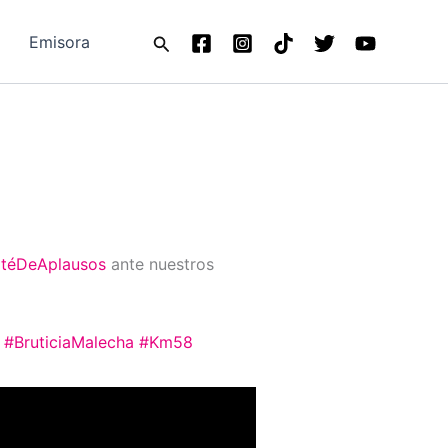
Buscar
Emisora
téDeAplausos
ante nuestros
#BruticiaMalecha
#Km58