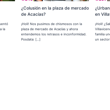
¿Colusión en la plaza de mercado
¿Urbani
de Acacías?
en Vill
usentó
¡Holi! Nos pusimos de chismosos con la
¡Holi! ¿S
a la
plaza de mercado de Acacías y ahora
Villavice
entendemos los retrasos e inconformidad.
familia u
Posdata: […]
un sector