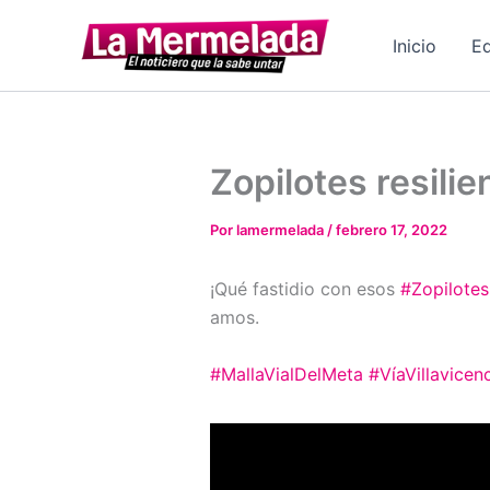
Ir
al
Inicio
Ed
contenido
Zopilotes resilie
Por
lamermelada
/
febrero 17, 2022
¡Qué fastidio con esos
#Zopilotes
amos.
#MallaVialDelMeta
#VíaVillavice