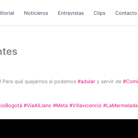
itorial
Noticieros
Entrevistas
Clips
Contacto
ntes
! Para qué quejarnos si podemos
#adular
y servir de
#Comi
ncioBogotá
#VíaAlLlano
#Meta
#Villavicencio
#LaMermelada