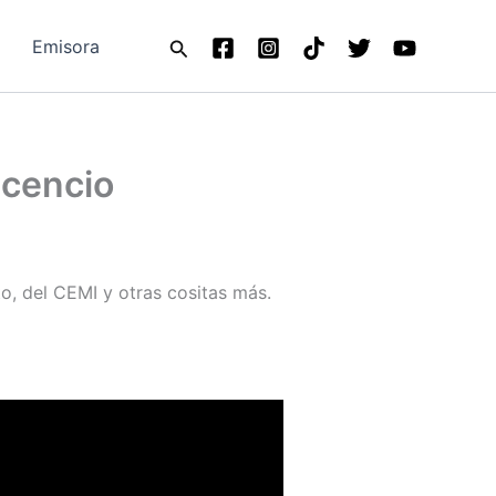
Buscar
Emisora
icencio
to, del CEMI y otras cositas más.