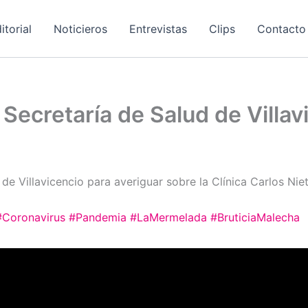
itorial
Noticieros
Entrevistas
Clips
Contacto
Secretaría de Salud de Villav
 de Villavicencio para averiguar sobre la Clínica Carlos Nie
#Coronavirus
#Pandemia
#LaMermelada
#BruticiaMalecha