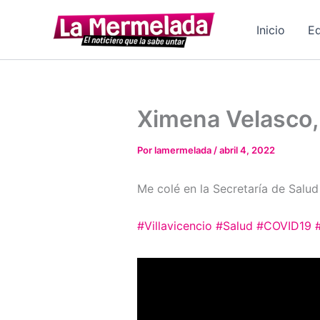
Ir
al
Inicio
Ed
contenido
Ximena Velasco, 
Por
lamermelada
/
abril 4, 2022
Me colé en la Secretaría de Salud
#Villavicencio
#Salud
#COVID19