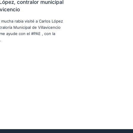
López, contralor municipal
avicencio
n mucha rabia visité a Carlos López
raloría Municipal de Villavicencio
me ayude con el #PAE , con la
…