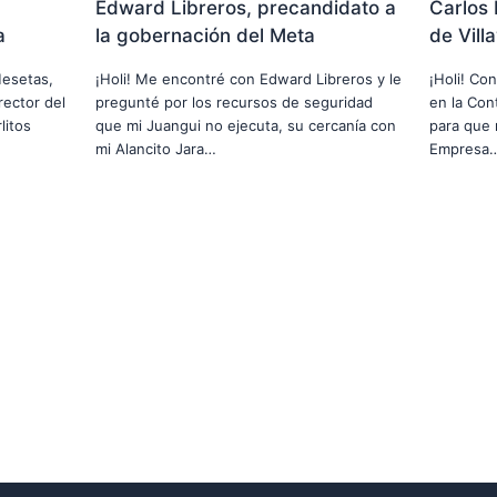
Edward Libreros, precandidato a
Carlos 
a
la gobernación del Meta
de Vill
Mesetas,
¡Holi! Me encontré con Edward Libreros y le
¡Holi! Co
rector del
pregunté por los recursos de seguridad
en la Cont
litos
que mi Juangui no ejecuta, su cercanía con
para que 
mi Alancito Jara…
Empresa