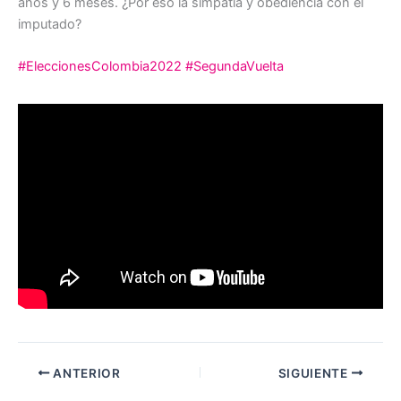
años y 6 meses. ¿Por eso la simpatía y obediencia con el
imputado?
#EleccionesColombia2022
#SegundaVuelta
ANTERIOR
SIGUIENTE