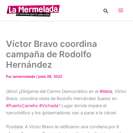
Ir
Buscar
al
Main
contenido
Men
Víctor Bravo coordina
campaña de Rodolfo
Hernández
Por
lamermelada
/
junio 28, 2022
¡Woo! ¿Dirigente del Centro Democrático en el
#Meta
, Víctor
Bravo, coordina visita de Rodolfo Hernández Suarez en
#PuertoCarreño
#Vichada
? Lugar donde impera el
narcotráfico y los gobernadores van a parar a la cárcel.
Posdata: A Víctor Bravo le ratificaron una condena por 6