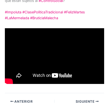
que están sujetos al
#ControlSocial
?
#Impoluta
#ClasePolíticaTradicional
#FelizMartes
#LaMermelada
#BruticiaMalecha
ANTERIOR
SIGUIENTE