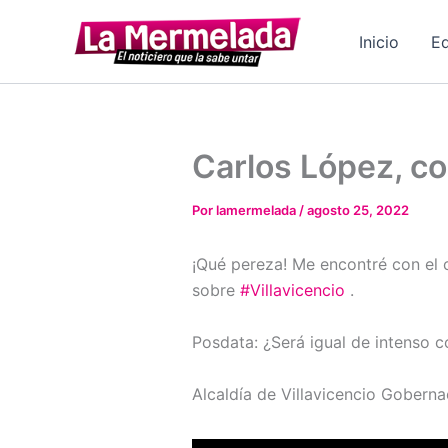
Ir
al
Inicio
Ed
contenido
Carlos López, co
Por
lamermelada
/
agosto 25, 2022
¡Qué pereza! Me encontré con el co
sobre
#Villavicencio
.
Posdata: ¿Será igual de intenso 
Alcaldía de Villavicencio Gobern