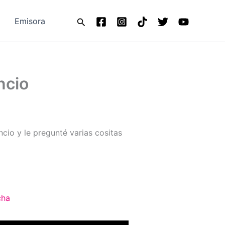
Buscar
Emisora
ncio
ncio y le pregunté varias cositas
cha