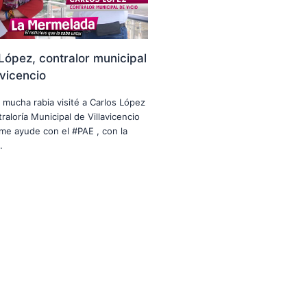
López, contralor municipal
avicencio
n mucha rabia visité a Carlos López
raloría Municipal de Villavicencio
me ayude con el #PAE , con la
…