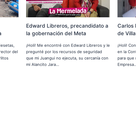
Edward Libreros, precandidato a
Carlos 
a
la gobernación del Meta
de Vill
Mesetas,
¡Holi! Me encontré con Edward Libreros y le
¡Holi! Co
rector del
pregunté por los recursos de seguridad
en la Cont
litos
que mi Juangui no ejecuta, su cercanía con
para que 
mi Alancito Jara…
Empresa