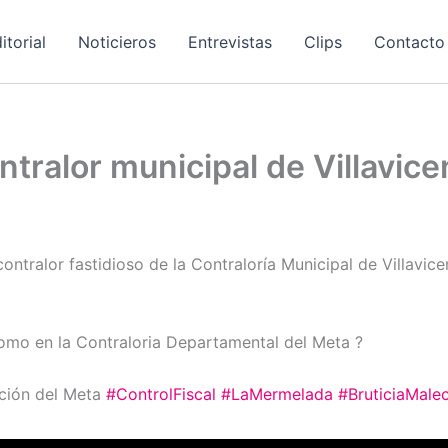
itorial
Noticieros
Entrevistas
Clips
Contacto
ntralor municipal de Villavice
ntralor fastidioso de la Contraloría Municipal de Villavice
como en la Contraloria Departamental del Meta ?
ación del Meta
#ControlFiscal
#LaMermelada
#BruticiaMale