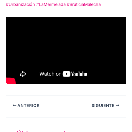
#Urbanización
#LaMermelada
#BruticiaMalecha
ANTERIOR
SIGUIENTE