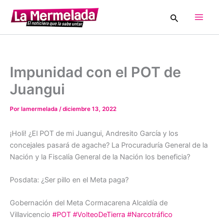
Ir
Buscar
al
Main
contenido
Men
Impunidad con el POT de
Juangui
Por
lamermelada
/
diciembre 13, 2022
¡Holi! ¿El POT de mi Juangui, Andresito García y los
concejales pasará de agache? La Procuraduría General de la
Nación y la Fiscalía General de la Nación los beneficia?
Posdata: ¿Ser pillo en el Meta paga?
Gobernación del Meta Cormacarena Alcaldía de
Villavicencio
#POT
#VolteoDeTierra
#Narcotráfico