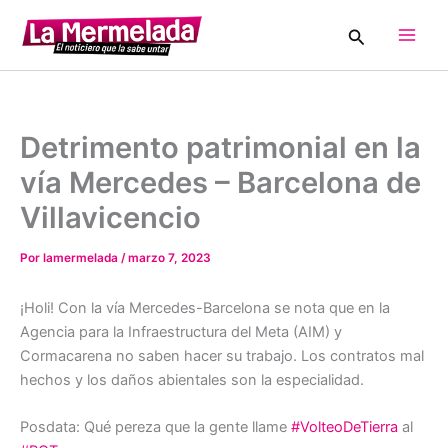
Ir
Buscar
al
Main
contenido
Men
Detrimento patrimonial en la
vía Mercedes – Barcelona de
Villavicencio
Por
lamermelada
/
marzo 7, 2023
¡Holi! Con la vía Mercedes-Barcelona se nota que en la
Agencia para la Infraestructura del Meta (AIM) y
Cormacarena no saben hacer su trabajo. Los contratos mal
hechos y los daños abientales son la especialidad.
Posdata: Qué pereza que la gente llame
#VolteoDeTierra
al