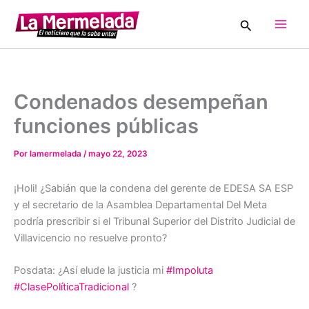
Ir
Buscar
al
Main
contenido
Men
Condenados desempeñan
funciones públicas
Por
lamermelada
/
mayo 22, 2023
¡Holi! ¿Sabián que la condena del gerente de EDESA SA ESP
y el secretario de la Asamblea Departamental Del Meta
podría prescribir si el Tribunal Superior del Distrito Judicial de
Villavicencio no resuelve pronto?
Posdata: ¿Así elude la justicia mi
#Impoluta
#ClasePolíticaTradicional
?