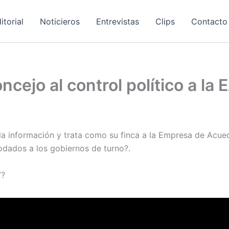
itorial
Noticieros
Entrevistas
Clips
Contacto
cejo al control político a la
la información y trata como su finca a la Empresa de Acue
odados a los gobiernos de turno?.
V?