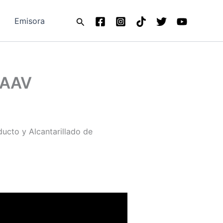
Buscar
Emisora
 EAAV
ducto y Alcantarillado de