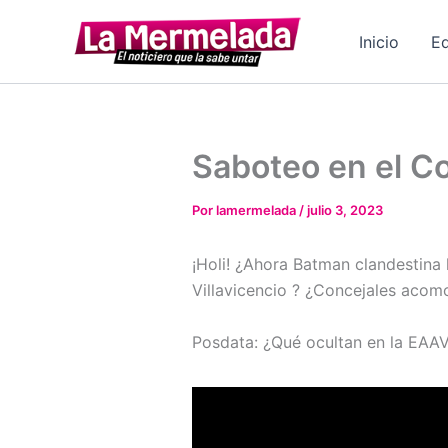
Ir
al
Inicio
Ed
contenido
Saboteo en el Con
Por
lamermelada
/
julio 3, 2023
¡Holi! ¿Ahora Batman clandestina 
Villavicencio ? ¿Concejales acom
Posdata: ¿Qué ocultan en la EAA