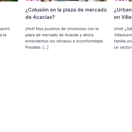
¿Colusión en la plaza de mercado
¿Urbani
de Acacías?
en Vill
usentó
¡Holi! Nos pusimos de chismosos con la
¡Holi! ¿S
a la
plaza de mercado de Acacías y ahora
Villavice
entendemos los retrasos e inconformidad.
familia u
Posdata: […]
un sector