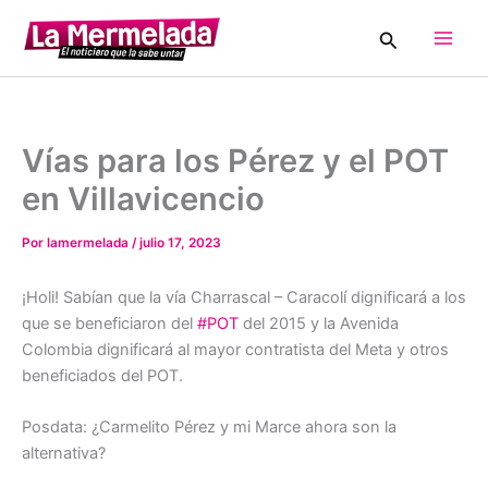
Ir
Buscar
al
Main
contenido
Men
Vías para los Pérez y el POT
en Villavicencio
Por
lamermelada
/
julio 17, 2023
¡Holi! Sabían que la vía Charrascal – Caracolí dignificará a los
que se beneficiaron del
#POT
del 2015 y la Avenida
Colombia dignificará al mayor contratista del Meta y otros
beneficiados del POT.
Posdata: ¿Carmelito Pérez y mi Marce ahora son la
alternativa?