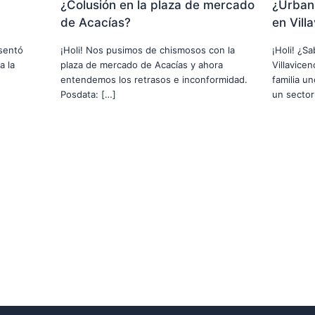
¿Colusión en la plaza de mercado
¿Urbani
de Acacías?
en Vill
usentó
¡Holi! Nos pusimos de chismosos con la
¡Holi! ¿S
a la
plaza de mercado de Acacías y ahora
Villavice
entendemos los retrasos e inconformidad.
familia u
Posdata: […]
un sector