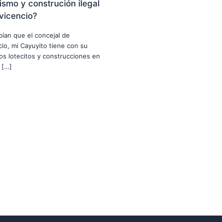
smo y construción ilegal
avicencio?
abían que el concejal de
ncio, mi Cayuyito tiene con su
nos lotecitos y construcciones en
 […]