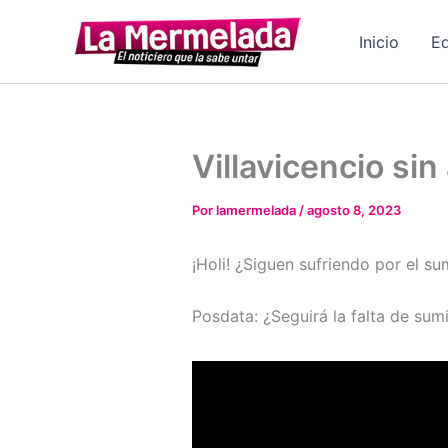
Ir
al
Inicio
Ed
contenido
Villavicencio sin
Por
lamermelada
/
agosto 8, 2023
¡Holi! ¿Siguen sufriendo por el s
Posdata: ¿Seguirá la falta de sum