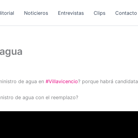
itorial
Noticieros
Entrevistas
Clips
Contacto
 agua
uministro de agua en
#Villavicencio
? porque habrá candidata
inistro de agua con el reemplazo?