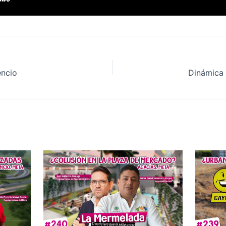
encio
Dinámica p