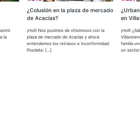
¿Colusión en la plaza de mercado
¿Urbani
de Acacías?
en Vill
usentó
¡Holi! Nos pusimos de chismosos con la
¡Holi! ¿S
a la
plaza de mercado de Acacías y ahora
Villavice
entendemos los retrasos e inconformidad.
familia u
Posdata: […]
un sector