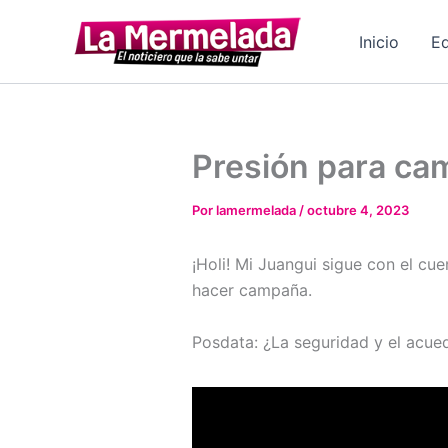
Ir
al
Inicio
Ed
contenido
Presión para c
Por
lamermelada
/
octubre 4, 2023
¡Holi! Mi Juangui sigue con el cu
hacer campaña.
Posdata: ¿La seguridad y el acue