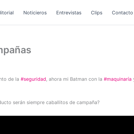
itorial
Noticieros
Entrevistas
Clips
Contacto
ampañas
ento de la
#seguridad
, ahora mi Batman con la
#maquinaría
y
ducto serán siempre caballitos de campaña?