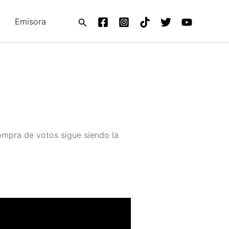
Buscar
Emisora
ompra de votos sigue siendo la