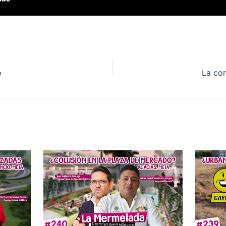
o
La con