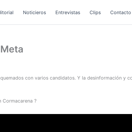
itorial
Noticieros
Entrevistas
Clips
Contacto
 Meta
e quemados con varios candidatos. Y la desinformación y c
on Cormacarena ?