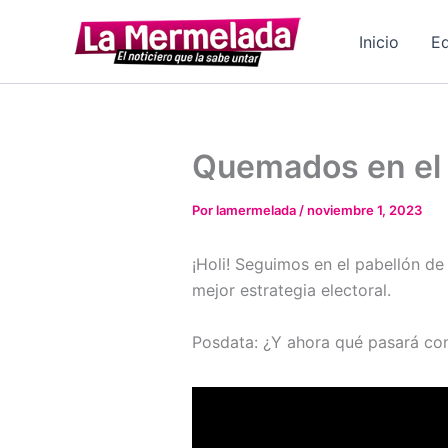
Ir
al
Inicio
Ed
contenido
Quemados en el
Por
lamermelada
/
noviembre 1, 2023
¡Holi! Seguimos en el pabellón d
mejor estrategia electoral.
Posdata: ¿Y ahora qué pasará c