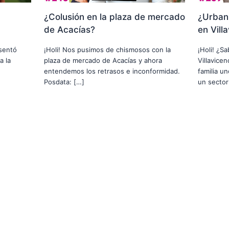
¿Colusión en la plaza de mercado
¿Urbani
de Acacías?
en Vill
usentó
¡Holi! Nos pusimos de chismosos con la
¡Holi! ¿S
a la
plaza de mercado de Acacías y ahora
Villavice
entendemos los retrasos e inconformidad.
familia u
Posdata: […]
un sector