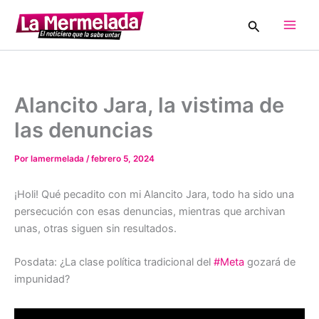
Ir
Buscar
al
Main
contenido
Men
Alancito Jara, la vistima de
las denuncias
Por
lamermelada
/
febrero 5, 2024
¡Holi! Qué pecadito con mi Alancito Jara, todo ha sido una
persecución con esas denuncias, mientras que archivan
unas, otras siguen sin resultados.
Posdata: ¿La clase política tradicional del
#Meta
gozará de
impunidad?