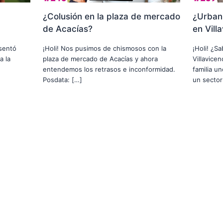
¿Colusión en la plaza de mercado
¿Urbani
de Acacías?
en Vill
usentó
¡Holi! Nos pusimos de chismosos con la
¡Holi! ¿S
a la
plaza de mercado de Acacías y ahora
Villavice
entendemos los retrasos e inconformidad.
familia u
Posdata: […]
un sector