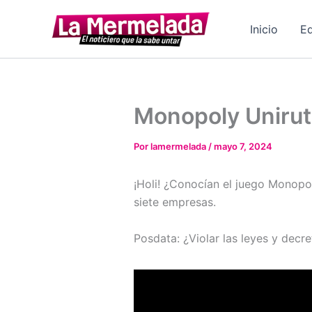
Ir
al
Inicio
Ed
contenido
Monopoly Uniru
Por
lamermelada
/
mayo 7, 2024
¡Holi! ¿Conocían el juego Monop
siete empresas.
Posdata: ¿Violar las leyes y decr