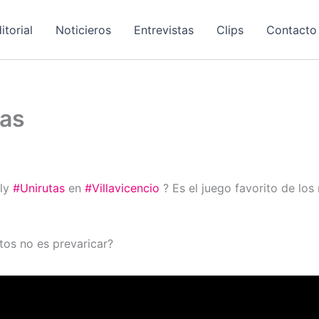
itorial
Noticieros
Entrevistas
Clips
Contacto
tas
oly
#Unirutas
en
#Villavicencio
? Es el juego favorito de los
etos no es prevaricar?