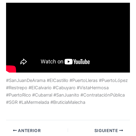
#SanJuanDeArama #ElCastillo #PuertoLleras #PuertoLópez
#Restrepo #ElCalvario #Cabuyaro #VistaHermosa
#PuertoRico #Cubarral #SanJuanito #ContrataciónPública
#SGR #LaMermelada #BruticiaMalecha
ANTERIOR
SIGUIENTE