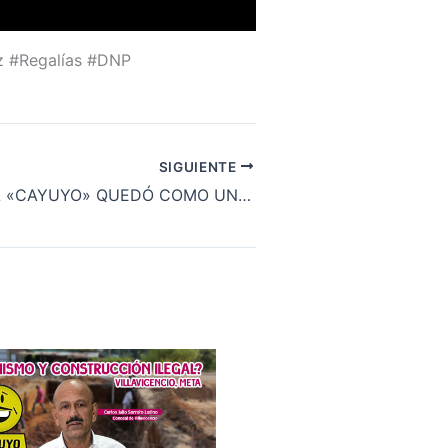
z #Regalías #DNP
SIGUIENTE
EL CONCEJAL «CAYUYO» QUEDÓ COMO UN MENTIROSO ANTE EL GERENTE DE PIEDEMONTE