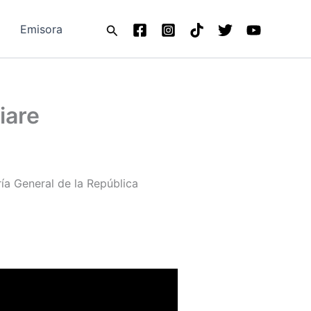
Buscar
Emisora
iare
ría General de la República