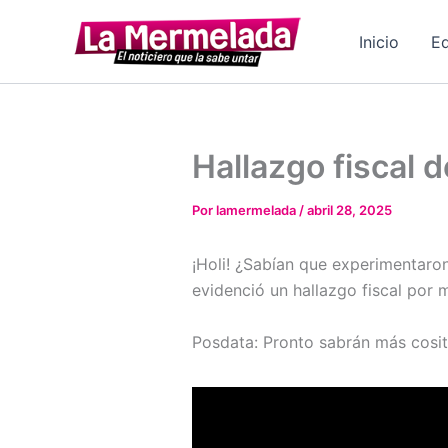
Ir
al
Inicio
Ed
contenido
Hallazgo fiscal d
Por
lamermelada
/
abril 28, 2025
¡Holi! ¿Sabían que experimentaron
evidenció un hallazgo fiscal por
Posdata: Pronto sabrán más cosi