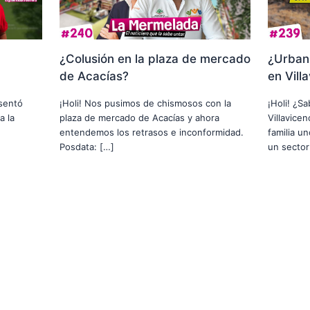
¿Colusión en la plaza de mercado
¿Urbani
de Acacías?
en Vill
usentó
¡Holi! Nos pusimos de chismosos con la
¡Holi! ¿S
a la
plaza de mercado de Acacías y ahora
Villavice
entendemos los retrasos e inconformidad.
familia u
Posdata: […]
un sector