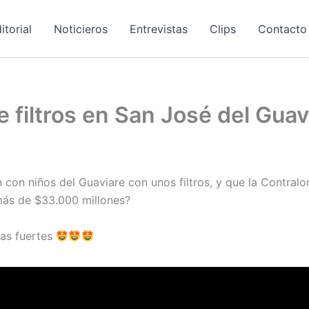
itorial
Noticieros
Entrevistas
Clips
Contacto
e filtros en San José del Guav
 con niños del Guaviare con unos filtros, y que la Contralo
 más de $33.000 millones?
tas fuertes