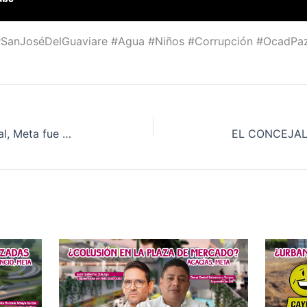
n #SanJoséDelGuaviare #Agua #Niños #Corrupción #OcadPa
Concejal del municipio de Cumaral, Meta fue amenazado de muerte