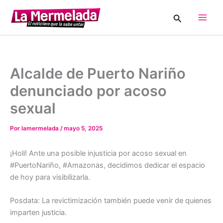
Ir
Buscar
al
Main
contenido
Men
Alcalde de Puerto Nariño
denunciado por acoso
sexual
Por
lamermelada
/
mayo 5, 2025
¡Holi! Ante una posible injusticia por acoso sexual en
#PuertoNariño, #Amazonas, decidimos dedicar el espacio
de hoy para visibilizarla.
Posdata: La revictimización también puede venir de quienes
imparten justicia.