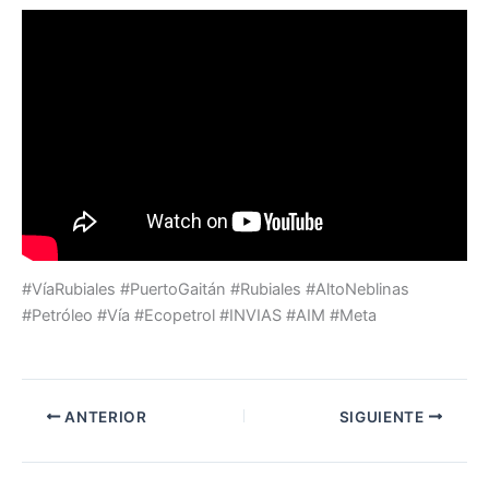
#VíaRubiales #PuertoGaitán #Rubiales #AltoNeblinas
#Petróleo #Vía #Ecopetrol #INVIAS #AIM #Meta
ANTERIOR
SIGUIENTE