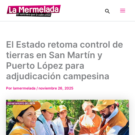
Ir
Buscar
al
Main
contenido
Men
El Estado retoma control de
tierras en San Martín y
Puerto López para
adjudicación campesina
Por
lamermelada
/
noviembre 26, 2025