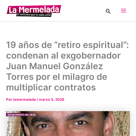
Ir
Buscar
al
Main
contenido
Men
19 años de “retiro espiritual”:
condenan al exgobernador
Juan Manuel González
Torres por el milagro de
multiplicar contratos
Por
lamermelada
/
marzo 5, 2026