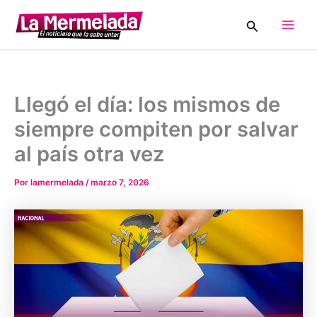
Ir
Buscar
al
Main
contenido
Men
Llegó el día: los mismos de
siempre compiten por salvar
al país otra vez
Por
lamermelada
/
marzo 7, 2026