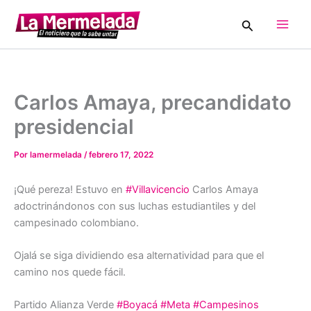
Ir
Buscar
al
Main
contenido
Men
Carlos Amaya, precandidato
presidencial
Por
lamermelada
/
febrero 17, 2022
¡Qué pereza! Estuvo en
#Villavicencio
Carlos Amaya
adoctrinándonos con sus luchas estudiantiles y del
campesinado colombiano.
Ojalá se siga dividiendo esa alternatividad para que el
camino nos quede fácil.
Partido Alianza Verde
#Boyacá
#Meta
#Campesinos