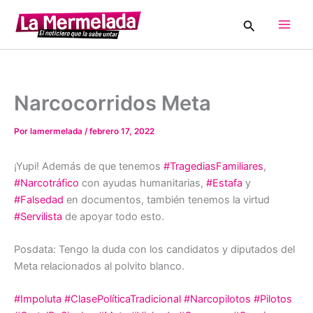
Ir
Buscar
al
Main
contenido
Men
Narcocorridos Meta
Por
lamermelada
/
febrero 17, 2022
¡Yupi! Además de que tenemos
#TragediasFamiliares
,
#Narcotráfico
con ayudas humanitarias,
#Estafa
y
#Falsedad
en documentos, también tenemos la virtud
#Servilista
de apoyar todo esto.
Posdata: Tengo la duda con los candidatos y diputados del
Meta relacionados al polvito blanco.
#Impoluta
#ClasePolíticaTradicional
#Narcopilotos
#Pilotos