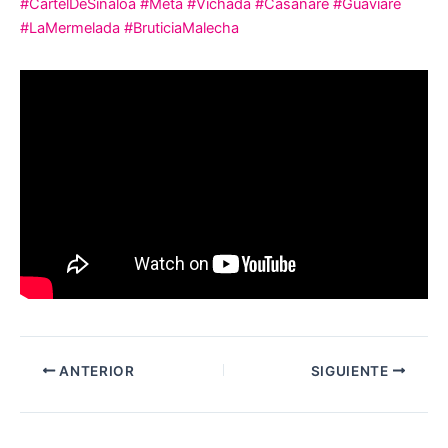
#CartelDeSinaloa
#Meta
#Vichada
#Casanare
#Guaviare
#LaMermelada
#BruticiaMalecha
ANTERIOR
SIGUIENTE