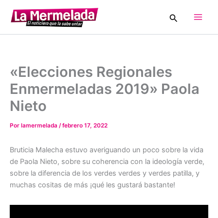
Ir
Buscar
al
Main
contenido
Men
«Elecciones Regionales
Enmermeladas 2019» Paola
Nieto
Por
lamermelada
/
febrero 17, 2022
Bruticia Malecha estuvo averiguando un poco sobre la vida
de Paola Nieto, sobre su coherencia con la ideología verde,
sobre la diferencia de los verdes verdes y verdes patilla, y
muchas cositas de más ¡qué les gustará bastante!