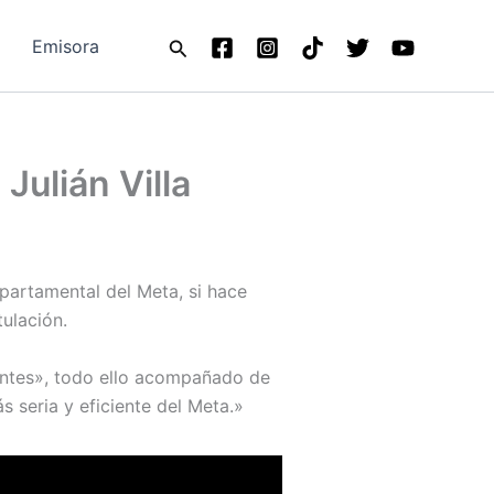
Buscar
Emisora
ulián Villa
partamental del Meta, si hace
ulación.
antes», todo ello acompañado de
 seria y eficiente del Meta.»