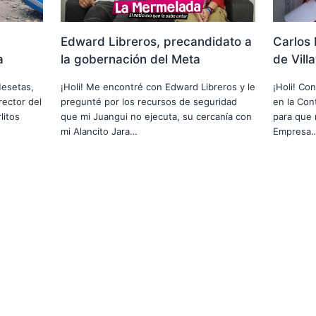
Edward Libreros, precandidato a
Carlos 
a
la gobernación del Meta
de Vill
Mesetas,
¡Holi! Me encontré con Edward Libreros y le
¡Holi! Co
rector del
pregunté por los recursos de seguridad
en la Cont
litos
que mi Juangui no ejecuta, su cercanía con
para que 
mi Alancito Jara…
Empresa