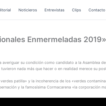
itorial
Noticieros
Entrevistas
Clips
Contacto
ionales Enmermeladas 2019» J
ra averiguar su condición como candidato a la Asamblea de
tuvieron nada más que hacer o en realidad merece su post
verdes patilla» y la incoherencia de los «verdes contamin
bernación y la famosísima Cormacarena «la corporación más