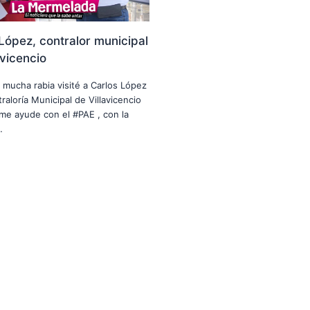
López, contralor municipal
avicencio
n mucha rabia visité a Carlos López
raloría Municipal de Villavicencio
me ayude con el #PAE , con la
…