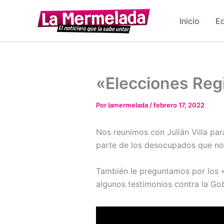
Ir
al
Inicio
Ed
contenido
«Elecciones Reg
Por
lamermelada
/
febrero 17, 2022
Nos reunimos con Julián Villa pa
parte de los desocupados que no 
También le preguntamos por los «
algunos testimonios contra la Go