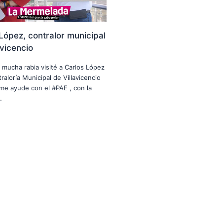
López, contralor municipal
avicencio
n mucha rabia visité a Carlos López
raloría Municipal de Villavicencio
me ayude con el #PAE , con la
…