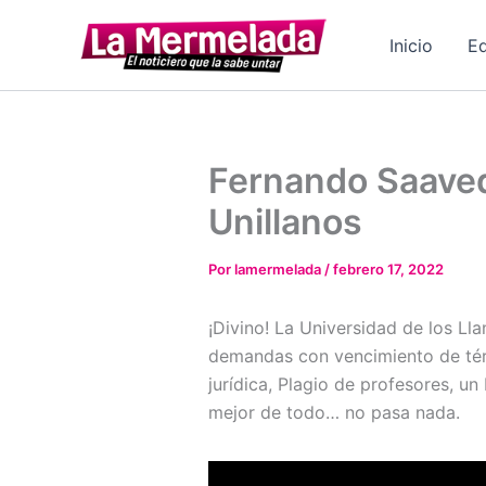
Ir
al
Inicio
Ed
contenido
Fernando Saaved
Unillanos
Por
lamermelada
/
febrero 17, 2022
¡Divino! La Universidad de los L
demandas con vencimiento de térmi
jurídica, Plagio de profesores, un 
mejor de todo… no pasa nada.