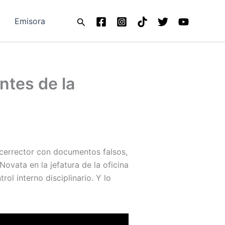
Buscar
Emisora
ntes de la
icerrector con documentos falsos,
ovata en la jefatura de la oficina
rol interno disciplinario. Y lo