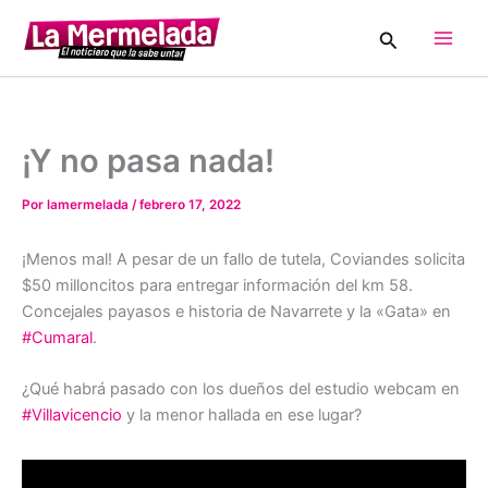
Ir
Buscar
al
Main
contenido
Men
¡Y no pasa nada!
Por
lamermelada
/
febrero 17, 2022
¡Menos mal! A pesar de un fallo de tutela, Coviandes solicita
$50 milloncitos para entregar información del km 58.
Concejales payasos e historia de Navarrete y la «Gata» en
#Cumaral
.
¿Qué habrá pasado con los dueños del estudio webcam en
#Villavicencio
y la menor hallada en ese lugar?