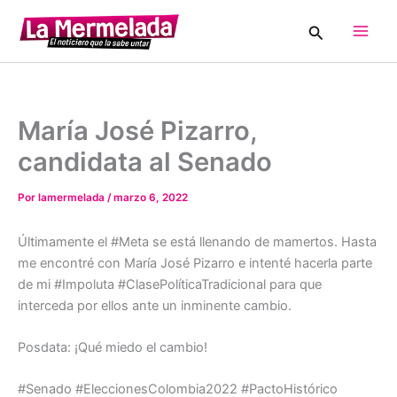
Ir
Buscar
al
Main
contenido
Men
María José Pizarro,
candidata al Senado
Por
lamermelada
/
marzo 6, 2022
Últimamente el #Meta se está llenando de mamertos. Hasta
me encontré con María José Pizarro e intenté hacerla parte
de mi #Impoluta #ClasePolíticaTradicional para que
interceda por ellos ante un inminente cambio.
Posdata: ¡Qué miedo el cambio!
#Senado #EleccionesColombia2022 #PactoHistórico