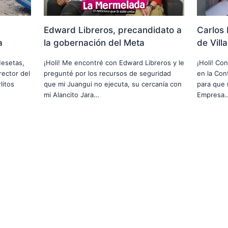
Edward Libreros, precandidato a
Carlos 
a
la gobernación del Meta
de Vill
Mesetas,
¡Holi! Me encontré con Edward Libreros y le
¡Holi! Co
rector del
pregunté por los recursos de seguridad
en la Cont
litos
que mi Juangui no ejecuta, su cercanía con
para que 
mi Alancito Jara…
Empresa