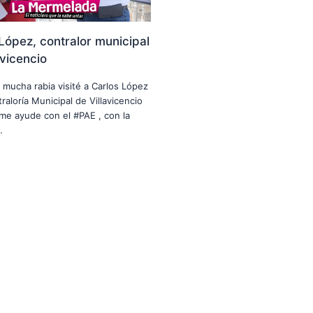
López, contralor municipal
avicencio
n mucha rabia visité a Carlos López
raloría Municipal de Villavicencio
me ayude con el #PAE , con la
…