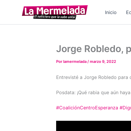
Ir
al
Inicio
Ed
contenido
Jorge Robledo, p
Por
lamermelada
/
marzo 9, 2022
Entrevisté a Jorge Robledo para 
Posdata: ¡Qué rabia que aún haya
#CoaliciónCentroEsperanza
#Dig