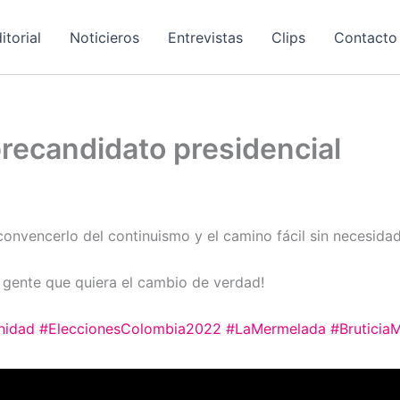
itorial
Noticieros
Entrevistas
Clips
Contacto
recandidato presidencial
convencerlo del continuismo y el camino fácil sin necesida
 gente que quiera el cambio de verdad!
nidad
#EleccionesColombia2022
#LaMermelada
#Bruticia