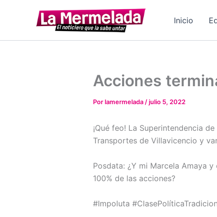
Ir
al
Inicio
Ed
contenido
Acciones termina
Por
lamermelada
/
julio 5, 2022
¡Qué feo! La Superintendencia de
Transportes de Villavicencio y var
Posdata: ¿Y mi Marcela Amaya y 
100% de las acciones?
#Impoluta #ClasePolíticaTradicio