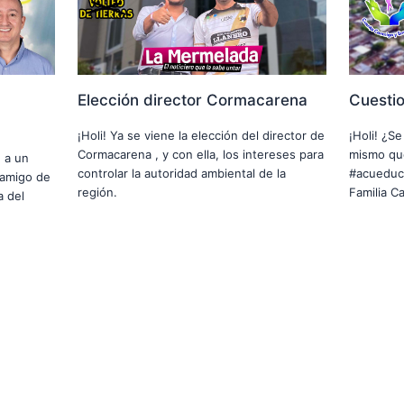
Elección director Cormacarena
Cuesti
¡Holi! Ya se viene la elección del director de
¡Holi! ¿S
Cormacarena , y con ella, los intereses para
mismo que
e a un
controlar la autoridad ambiental de la
#acueduct
o amigo de
región.
Familia C
a del