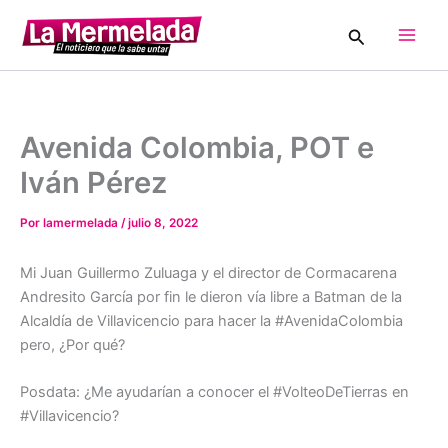
Ir
Buscar
al
Main
contenido
Men
Avenida Colombia, POT e
Iván Pérez
Por
lamermelada
/
julio 8, 2022
Mi Juan Guillermo Zuluaga y el director de Cormacarena
Andresito García por fin le dieron vía libre a Batman de la
Alcaldía de Villavicencio para hacer la #AvenidaColombia
pero, ¿Por qué?
Posdata: ¿Me ayudarían a conocer el #VolteoDeTierras en
#Villavicencio?