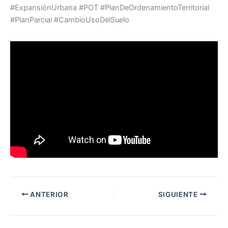
#ExpansiónUrbana #POT #PlanDeOrdenamientoTerritorial
#PlanParcial #CambioUsoDelSuelo
ANTERIOR
SIGUIENTE