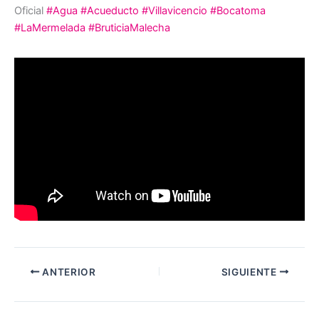
Oficial
#Agua
#Acueducto
#Villavicencio
#Bocatoma
#LaMermelada
#BruticiaMalecha
ANTERIOR
SIGUIENTE