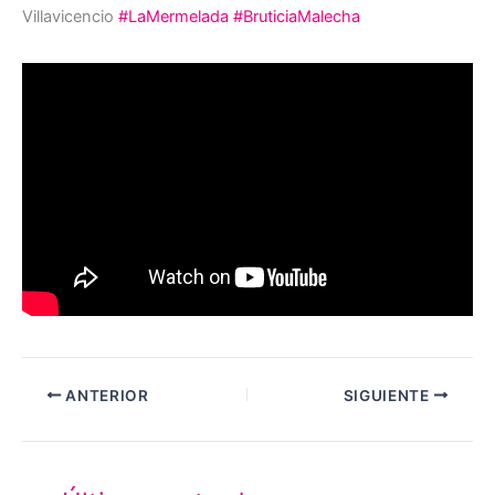
Villavicencio
#LaMermelada
#BruticiaMalecha
ANTERIOR
SIGUIENTE