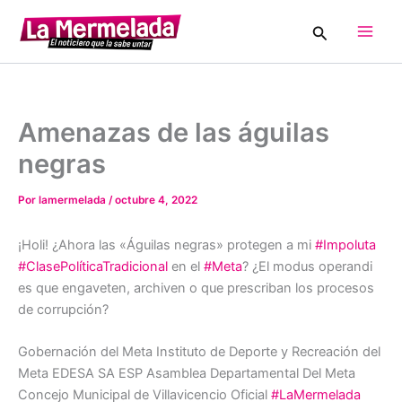
Ir
Buscar
al
Main
contenido
Men
Amenazas de las águilas
negras
Por
lamermelada
/
octubre 4, 2022
¡Holi! ¿Ahora las «Águilas negras» protegen a mi
#Impoluta
#ClasePolíticaTradicional
en el
#Meta
? ¿El modus operandi
es que engaveten, archiven o que prescriban los procesos
de corrupción?
Gobernación del Meta Instituto de Deporte y Recreación del
Meta EDESA SA ESP Asamblea Departamental Del Meta
Concejo Municipal de Villavicencio Oficial
#LaMermelada